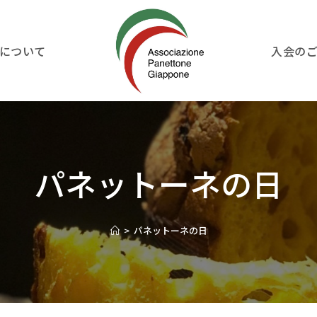
について
入会の
パネットーネの日
>
パネットーネの日